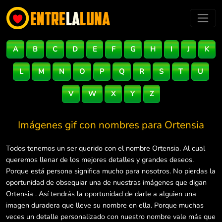
A
B
C
D
E
F
G
H
I
J
K
L
M
N
O
P
Q
R
S
T
U
V
W
X
Y
Z
Imágenes gif con nombres para
Ortensia
Todos tenemos un ser querido con el nombre Ortensia. Al cual
queremos llenar de los mejores detalles y grandes deseos.
Porque está persona significa mucho para nosotros. No pierdas la
oportunidad de obsequiar una de nuestras imágenes que digan
Ortensia . Así tendrás la oportunidad de darle a alguien una
imagen duradera que lleve su nombre en ella. Porque muchas
veces un detalle personalizado con nuestro nombre vale más que