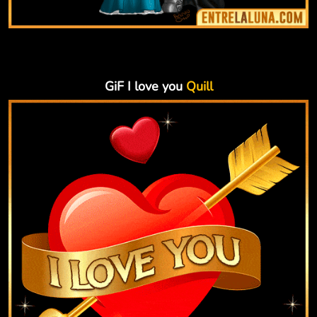
GiF I love you
Quill