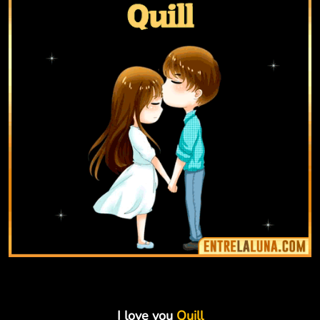
I love you
Quill