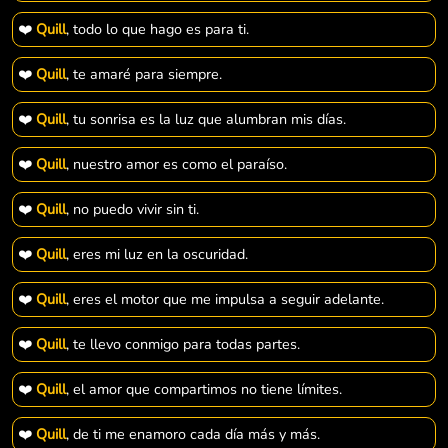
❤️
Quill
, todo lo que hago es para ti.
❤️
Quill
, te amaré para siempre.
❤️
Quill
, tu sonrisa es la luz que alumbran mis días.
❤️
Quill
, nuestro amor es como el paraíso.
❤️
Quill
, no puedo vivir sin ti.
❤️
Quill
, eres mi luz en la oscuridad.
❤️
Quill
, eres el motor que me impulsa a seguir adelante.
❤️
Quill
, te llevo conmigo para todas partes.
❤️
Quill
, el amor que compartimos no tiene límites.
❤️
Quill
, de ti me enamoro cada día más y más.