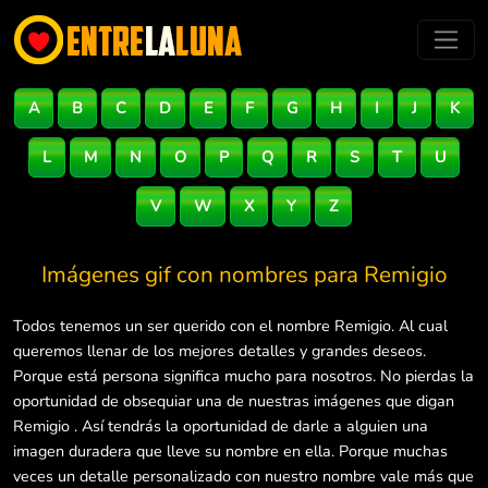
A
B
C
D
E
F
G
H
I
J
K
L
M
N
O
P
Q
R
S
T
U
V
W
X
Y
Z
Imágenes gif con nombres para
Remigio
Todos tenemos un ser querido con el nombre Remigio. Al cual
queremos llenar de los mejores detalles y grandes deseos.
Porque está persona significa mucho para nosotros. No pierdas la
oportunidad de obsequiar una de nuestras imágenes que digan
Remigio . Así tendrás la oportunidad de darle a alguien una
imagen duradera que lleve su nombre en ella. Porque muchas
veces un detalle personalizado con nuestro nombre vale más que