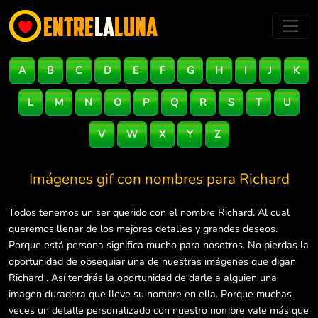
A
B
C
D
E
F
G
H
I
J
K
L
M
N
O
P
Q
R
S
T
U
V
W
X
Y
Z
Imágenes gif con nombres para
Richard
Todos tenemos un ser querido con el nombre Richard. Al cual
queremos llenar de los mejores detalles y grandes deseos.
Porque está persona significa mucho para nosotros. No pierdas la
oportunidad de obsequiar una de nuestras imágenes que digan
Richard . Así tendrás la oportunidad de darle a alguien una
imagen duradera que lleve su nombre en ella. Porque muchas
veces un detalle personalizado con nuestro nombre vale más que