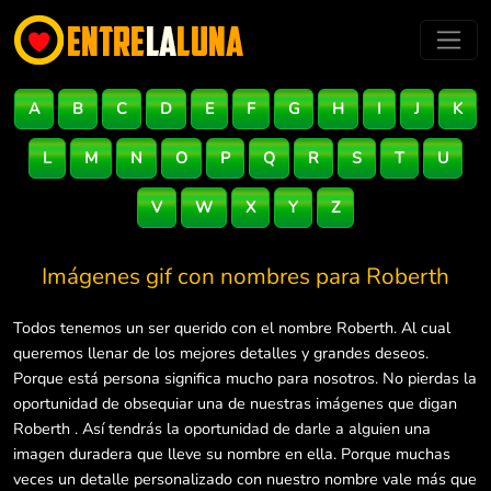
A
B
C
D
E
F
G
H
I
J
K
L
M
N
O
P
Q
R
S
T
U
V
W
X
Y
Z
Imágenes gif con nombres para
Roberth
Todos tenemos un ser querido con el nombre Roberth. Al cual
queremos llenar de los mejores detalles y grandes deseos.
Porque está persona significa mucho para nosotros. No pierdas la
oportunidad de obsequiar una de nuestras imágenes que digan
Roberth . Así tendrás la oportunidad de darle a alguien una
imagen duradera que lleve su nombre en ella. Porque muchas
veces un detalle personalizado con nuestro nombre vale más que