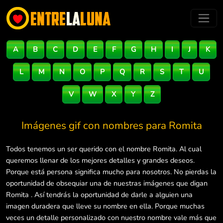
A
B
C
D
E
F
G
H
I
J
K
L
M
N
O
P
Q
R
S
T
U
V
W
X
Y
Z
Imágenes gif con nombres para
Romita
Todos tenemos un ser querido con el nombre Romita. Al cual
queremos llenar de los mejores detalles y grandes deseos.
Porque está persona significa mucho para nosotros. No pierdas la
oportunidad de obsequiar una de nuestras imágenes que digan
Romita . Así tendrás la oportunidad de darle a alguien una
imagen duradera que lleve su nombre en ella. Porque muchas
veces un detalle personalizado con nuestro nombre vale más que