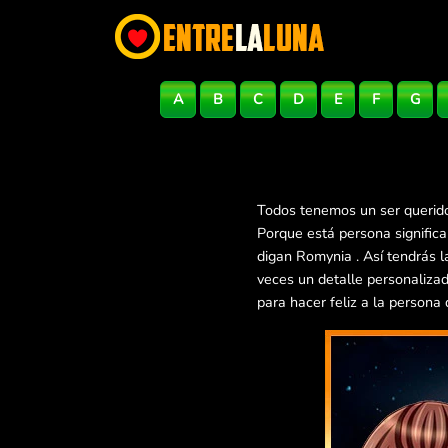
A
B
C
D
E
F
G
Todos tenemos un ser querido
Porque está persona signific
digan Romynia . Así tendrás 
veces un detalle personaliza
para hacer feliz a la persona