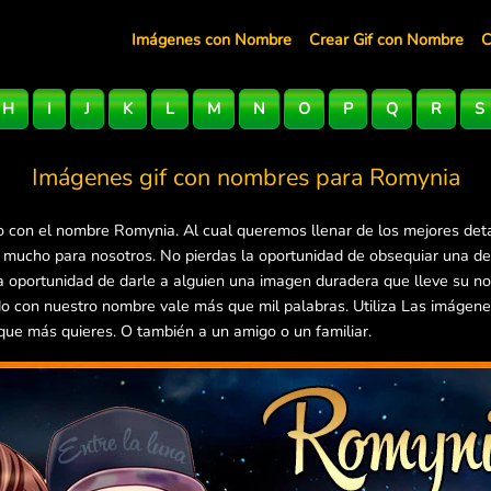
Imágenes con Nombre
Crear Gif con Nombre
C
H
I
J
K
L
M
N
O
P
Q
R
S
Imágenes gif con nombres para
Romynia
 con el nombre Romynia. Al cual queremos llenar de los mejores deta
a mucho para nosotros. No pierdas la oportunidad de obsequiar una d
la oportunidad de darle a alguien una imagen duradera que lleve su 
do con nuestro nombre vale más que mil palabras. Utiliza Las imágen
 que más quieres. O también a un amigo o un familiar.