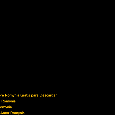
e Romynia Gratis para Descargar
d Romynia
Romynia
e Amor Romynia