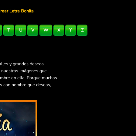
rear Letra Bonita
T
U
V
W
X
Y
Z
lles y grandes deseos.
e nuestras imágenes que
nombre en ella. Porque muchas
es con nombre que deseas,