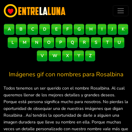
A
B
C
D
E
F
G
H
I
J
K
L
M
N
O
P
Q
R
S
T
U
V
W
X
Y
Z
Imágenes gif con nombres para
Rosalbina
Todos tenemos un ser querido con el nombre Rosalbina. Al cual
queremos llenar de los mejores detalles y grandes deseos.
Porque está persona significa mucho para nosotros. No pierdas la
oportunidad de obsequiar una de nuestras imágenes que digan
Rosalbina . Así tendrás la oportunidad de darle a alguien una
imagen duradera que lleve su nombre en ella. Porque muchas
veces un detalle personalizado con nuestro nombre vale más que