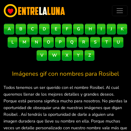
A
B
C
D
E
F
G
H
I
J
K
L
M
N
O
P
Q
R
S
T
U
V
W
X
Y
Z
Imágenes gif con nombres para
Rosibel
Todos tenemos un ser querido con el nombre Rosibel. Al cual
queremos llenar de los mejores detalles y grandes deseos.
Porque está persona significa mucho para nosotros. No pierdas la
oportunidad de obsequiar una de nuestras imágenes que digan
Rosibel . Así tendrás la oportunidad de darle a alguien una
imagen duradera que lleve su nombre en ella. Porque muchas
veces un detalle personalizado con nuestro nombre vale más que