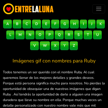
A
B
C
D
E
F
G
H
I
J
K
L
M
N
O
P
Q
R
S
T
U
V
W
X
Y
Z
Imágenes gif con nombres para
Ruby
Todos tenemos un ser querido con el nombre Ruby. Al cual
queremos llenar de los mejores detalles y grandes deseos.
Porque está persona significa mucho para nosotros. No pierdas la
oportunidad de obsequiar una de nuestras imágenes que digan
Ruby . Así tendrás la oportunidad de darle a alguien una imagen
duradera que lleve su nombre en ella. Porque muchas veces un
detalle personalizado con nuestro nombre vale más que mil