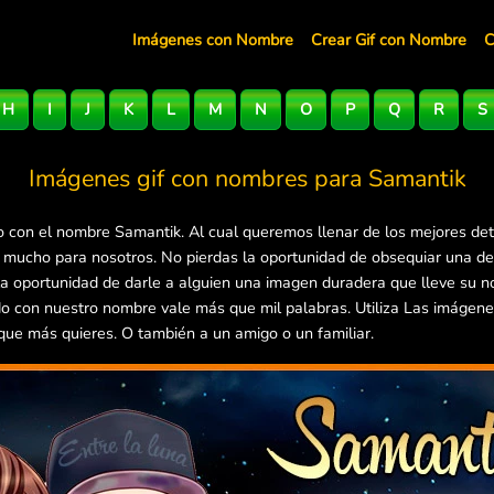
Imágenes con Nombre
Crear Gif con Nombre
C
H
I
J
K
L
M
N
O
P
Q
R
S
Imágenes gif con nombres para
Samantik
 con el nombre Samantik. Al cual queremos llenar de los mejores det
a mucho para nosotros. No pierdas la oportunidad de obsequiar una d
 la oportunidad de darle a alguien una imagen duradera que lleve su 
do con nuestro nombre vale más que mil palabras. Utiliza Las imágen
 que más quieres. O también a un amigo o un familiar.