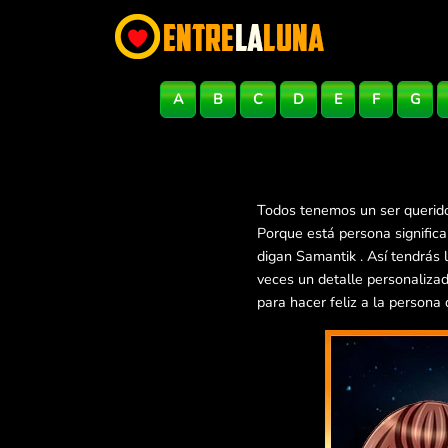
A
B
C
D
E
F
G
Todos tenemos un ser querido
Porque está persona signific
digan Samantik . Así tendrás
veces un detalle personaliza
para hacer feliz a la persona