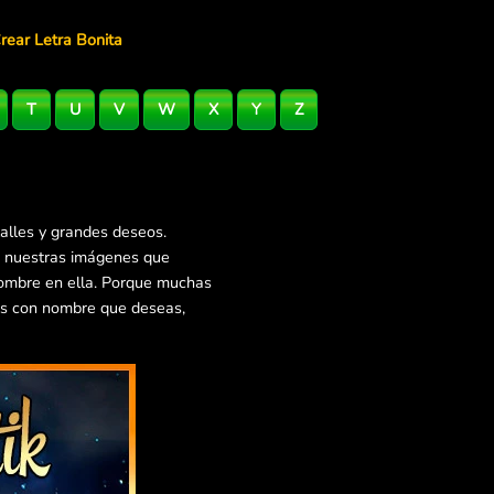
rear Letra Bonita
T
U
V
W
X
Y
Z
alles y grandes deseos.
e nuestras imágenes que
nombre en ella. Porque muchas
es con nombre que deseas,