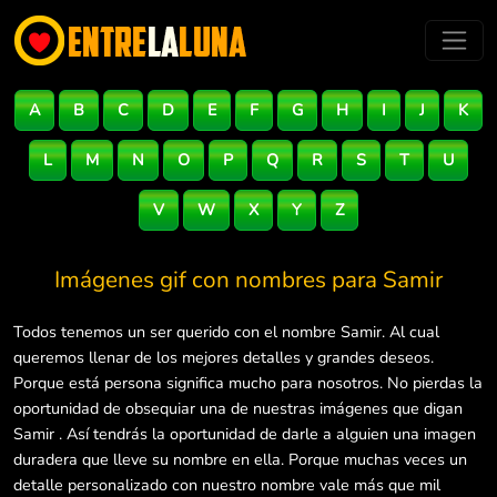
A
B
C
D
E
F
G
H
I
J
K
L
M
N
O
P
Q
R
S
T
U
V
W
X
Y
Z
Imágenes gif con nombres para
Samir
Todos tenemos un ser querido con el nombre Samir. Al cual
queremos llenar de los mejores detalles y grandes deseos.
Porque está persona significa mucho para nosotros. No pierdas la
oportunidad de obsequiar una de nuestras imágenes que digan
Samir . Así tendrás la oportunidad de darle a alguien una imagen
duradera que lleve su nombre en ella. Porque muchas veces un
detalle personalizado con nuestro nombre vale más que mil