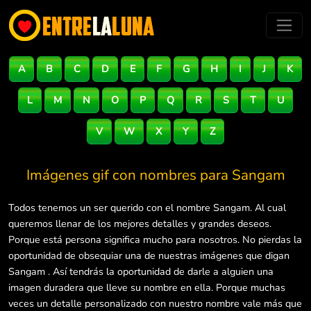
A
B
C
D
E
F
G
H
I
J
K
L
M
N
O
P
Q
R
S
T
U
V
W
X
Y
Z
Imágenes gif con nombres para
Sangam
Todos tenemos un ser querido con el nombre Sangam. Al cual
queremos llenar de los mejores detalles y grandes deseos.
Porque está persona significa mucho para nosotros. No pierdas la
oportunidad de obsequiar una de nuestras imágenes que digan
Sangam . Así tendrás la oportunidad de darle a alguien una
imagen duradera que lleve su nombre en ella. Porque muchas
veces un detalle personalizado con nuestro nombre vale más que