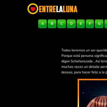
A
B
C
D
E
F
G
Todos tenemos un ser querido
Porque está persona signific
digan Scheherezada . Así ten
muchas veces un detalle pers
deseas, para hacer feliz a la