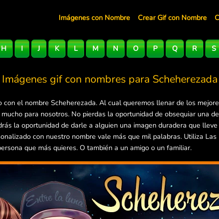
Imágenes con Nombre
Crear Gif con Nombre
C
H
I
J
K
L
M
N
O
P
Q
R
S
Imágenes gif con nombres para
Scheherezada
 con el nombre Scheherezada. Al cual queremos llenar de los mejore
a mucho para nosotros. No pierdas la oportunidad de obsequiar una d
drás la oportunidad de darle a alguien una imagen duradera que lleve
onalizado con nuestro nombre vale más que mil palabras. Utiliza La
 persona que más quieres. O también a un amigo o un familiar.