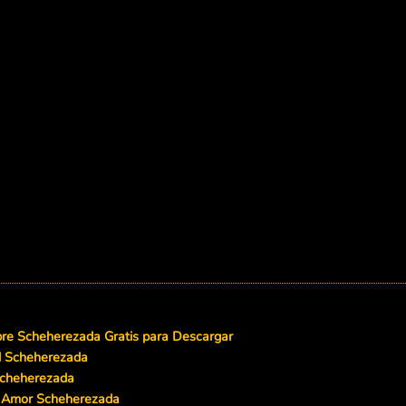
e Scheherezada Gratis para Descargar
ad Scheherezada
Scheherezada
e Amor Scheherezada