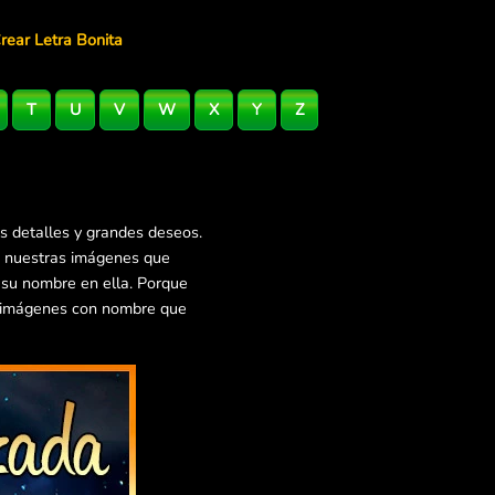
rear Letra Bonita
T
U
V
W
X
Y
Z
s detalles y grandes deseos.
e nuestras imágenes que
 su nombre en ella. Porque
s imágenes con nombre que