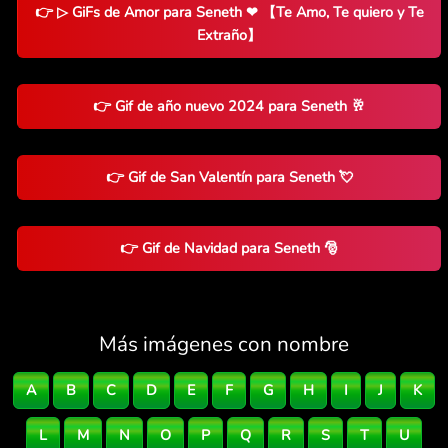
👉 ▷ GiFs de Amor para Seneth ❤ 【Te Amo, Te quiero y Te
Extraño】
👉 Gif de año nuevo 2024 para Seneth 🥂
👉 Gif de San Valentín para Seneth 💘
👉 Gif de Navidad para Seneth 🎅
Más imágenes con nombre
A
B
C
D
E
F
G
H
I
J
K
L
M
N
O
P
Q
R
S
T
U