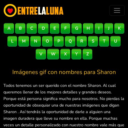
A
B
C
D
E
F
G
H
I
J
K
L
M
N
O
P
Q
R
S
T
U
V
W
X
Y
Z
Imágenes gif con nombres para
Sharon
Todos tenemos un ser querido con el nombre Sharon. Al cual
queremos llenar de los mejores detalles y grandes deseos.
Porque está persona significa mucho para nosotros. No pierdas la
oportunidad de obsequiar una de nuestras imágenes que digan
Sharon . Así tendrás la oportunidad de darle a alguien una
imagen duradera que lleve su nombre en ella. Porque muchas
veces un detalle personalizado con nuestro nombre vale más que