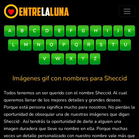
A
B
C
D
E
F
G
H
I
J
K
L
M
N
O
P
Q
R
S
T
U
V
W
X
Y
Z
Imágenes gif con nombres para
Sheccid
Todos tenemos un ser querido con el nombre Sheccid. Al cual
queremos llenar de los mejores detalles y grandes deseos.
Porque está persona significa mucho para nosotros. No pierdas la
oportunidad de obsequiar una de nuestras imágenes que digan
Sheccid . Así tendrás la oportunidad de darle a alguien una
imagen duradera que lleve su nombre en ella. Porque muchas
veces un detalle personalizado con nuestro nombre vale más que