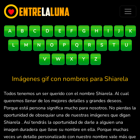
A
B
C
D
E
F
G
H
I
J
K
L
M
N
O
P
Q
R
S
T
U
V
W
X
Y
Z
Imágenes gif con nombres para
Shiarela
Todos tenemos un ser querido con el nombre Shiarela. Al cual
queremos llenar de los mejores detalles y grandes deseos.
Porque está persona significa mucho para nosotros. No pierdas la
oportunidad de obsequiar una de nuestras imágenes que digan
Shiarela . Así tendrás la oportunidad de darle a alguien una
imagen duradera que lleve su nombre en ella. Porque muchas
veces un detalle personalizado con nuestro nombre vale más que