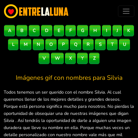
A
B
C
D
E
F
G
H
I
J
K
L
M
N
O
P
Q
R
S
T
U
V
W
X
Y
Z
Imágenes gif con nombres para
Silvia
Todos tenemos un ser querido con el nombre Silvia. Al cual
queremos llenar de los mejores detalles y grandes deseos.
Porque está persona significa mucho para nosotros. No pierdas la
oportunidad de obsequiar una de nuestras imágenes que digan
Silvia . Así tendrás la oportunidad de darle a alguien una imagen
duradera que lleve su nombre en ella. Porque muchas veces un
detalle personalizado con nuestro nombre vale más que mil