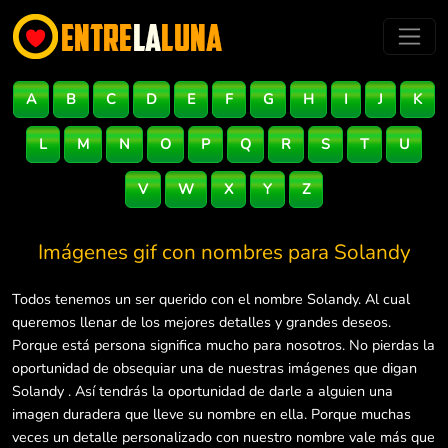
A
B
C
D
E
F
G
H
I
J
K
L
M
N
O
P
Q
R
S
T
U
V
W
X
Y
Z
Imágenes gif con nombres para
Solandy
Todos tenemos un ser querido con el nombre Solandy. Al cual
queremos llenar de los mejores detalles y grandes deseos.
Porque está persona significa mucho para nosotros. No pierdas la
oportunidad de obsequiar una de nuestras imágenes que digan
Solandy . Así tendrás la oportunidad de darle a alguien una
imagen duradera que lleve su nombre en ella. Porque muchas
veces un detalle personalizado con nuestro nombre vale más que