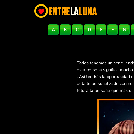
A
B
C
D
E
F
G
Todos tenemos un ser querido
está persona significa mucho
. Así tendrás la oportunidad
detalle personalizado con nu
feliz a la persona que más qu