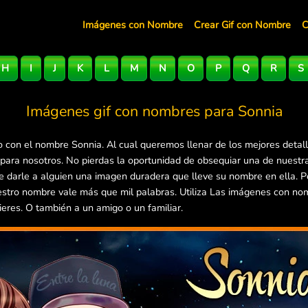
Imágenes con Nombre
Crear Gif con Nombre
C
H
I
J
K
L
M
N
O
P
Q
R
S
Imágenes gif con nombres para
Sonnia
 con el nombre Sonnia. Al cual queremos llenar de los mejores detal
 para nosotros. No pierdas la oportunidad de obsequiar una de nuest
 de darle a alguien una imagen duradera que lleve su nombre en ella.
estro nombre vale más que mil palabras. Utiliza Las imágenes con no
ieres. O también a un amigo o un familiar.