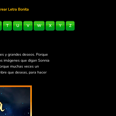
rear Letra Bonita
T
U
V
W
X
Y
Z
les y grandes deseos. Porque
ras imágenes que digan Sonnia
 Porque muchas veces un
mbre que deseas, para hacer