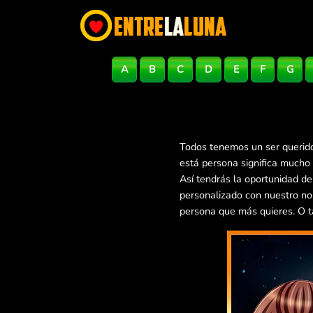
A
B
C
D
E
F
G
Todos tenemos un ser querido
está persona significa mucho
Así tendrás la oportunidad d
personalizado con nuestro no
persona que más quieres. O t