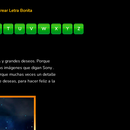
rear Letra Bonita
T
U
V
W
X
Y
Z
s y grandes deseos. Porque
as imágenes que digan Sony .
orque muchas veces un detalle
deseas, para hacer feliz a la