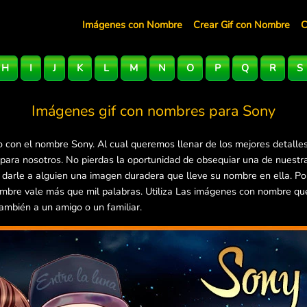
Imágenes con Nombre
Crear Gif con Nombre
C
H
I
J
K
L
M
N
O
P
Q
R
S
Imágenes gif con nombres para
Sony
 con el nombre Sony. Al cual queremos llenar de los mejores detalle
 para nosotros. No pierdas la oportunidad de obsequiar una de nuestr
e darle a alguien una imagen duradera que lleve su nombre en ella. P
mbre vale más que mil palabras. Utiliza Las imágenes con nombre que 
ambién a un amigo o un familiar.