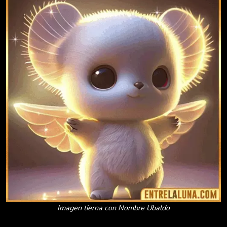
Imagen tierna con Nombre Ubaldo