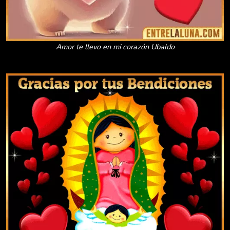
Amor te llevo en mi corazón Ubaldo