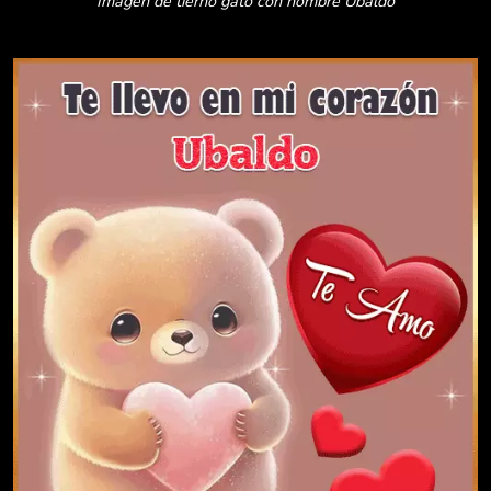
Imagen de tierno gato con nombre Ubaldo