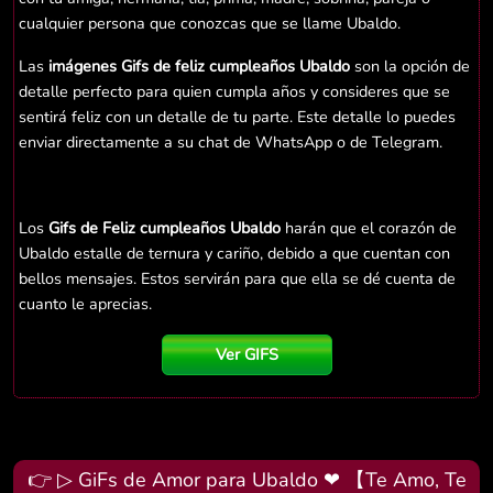
cualquier persona que conozcas que se llame Ubaldo.
Las
imágenes Gifs de feliz cumpleaños Ubaldo
son la opción de
detalle perfecto para quien cumpla años y consideres que se
sentirá feliz con un detalle de tu parte. Este detalle lo puedes
enviar directamente a su chat de WhatsApp o de Telegram.
Los
Gifs de Feliz cumpleaños Ubaldo
harán que el corazón de
Ubaldo estalle de ternura y cariño, debido a que cuentan con
bellos mensajes. Estos servirán para que ella se dé cuenta de
cuanto le aprecias.
Ver GIFS
👉 ▷ GiFs de Amor para Ubaldo ❤ 【Te Amo, Te