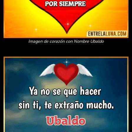
Imagen de corazón con Nombre Ubaldo