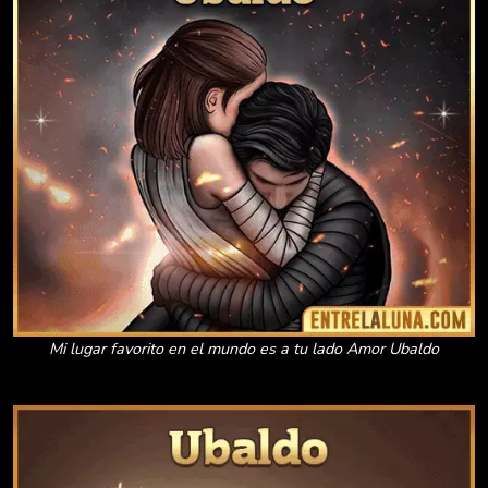
Mi lugar favorito en el mundo es a tu lado Amor Ubaldo