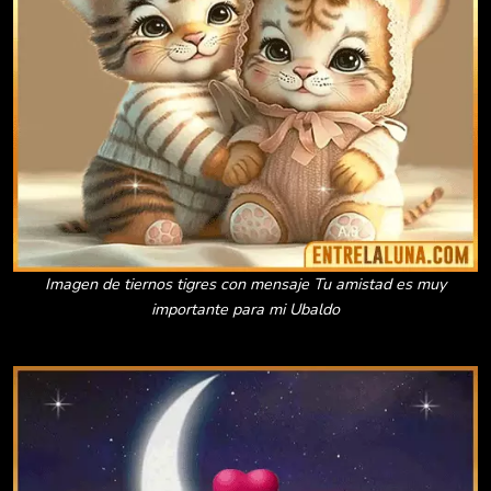
Imagen de tiernos tigres con mensaje Tu amistad es muy
importante para mi Ubaldo