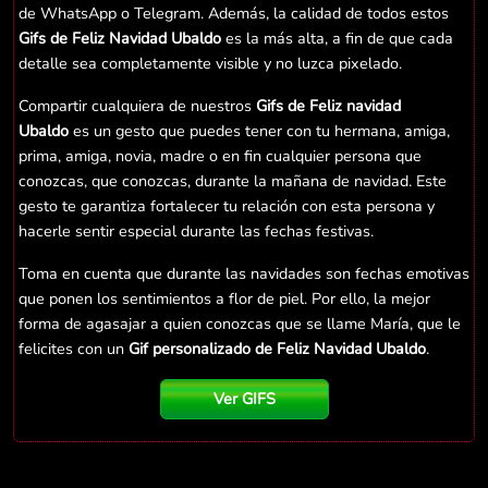
de WhatsApp o Telegram. Además, la calidad de todos estos
Gifs de Feliz Navidad Ubaldo
es la más alta, a fin de que cada
detalle sea completamente visible y no luzca pixelado.
Compartir cualquiera de nuestros
Gifs de Feliz navidad
Ubaldo
es un gesto que puedes tener con tu hermana, amiga,
prima, amiga, novia, madre o en fin cualquier persona que
conozcas, que conozcas, durante la mañana de navidad. Este
gesto te garantiza fortalecer tu relación con esta persona y
hacerle sentir especial durante las fechas festivas.
Toma en cuenta que durante las navidades son fechas emotivas
que ponen los sentimientos a flor de piel. Por ello, la mejor
forma de agasajar a quien conozcas que se llame María, que le
felicites con un
Gif personalizado de Feliz Navidad Ubaldo
.
Ver GIFS