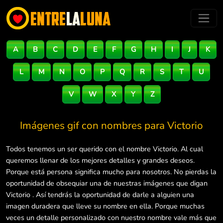
A
B
C
D
E
F
G
H
I
J
K
L
M
N
O
P
Q
R
S
T
U
V
W
X
Y
Z
Imágenes gif con nombres para
Victorio
Todos tenemos un ser querido con el nombre Victorio. Al cual
queremos llenar de los mejores detalles y grandes deseos.
Porque está persona significa mucho para nosotros. No pierdas la
oportunidad de obsequiar una de nuestras imágenes que digan
Victorio . Así tendrás la oportunidad de darle a alguien una
imagen duradera que lleve su nombre en ella. Porque muchas
veces un detalle personalizado con nuestro nombre vale más que