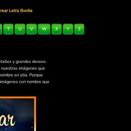
rear Letra Bonita
T
U
V
W
X
Y
Z
talles y grandes deseos.
e nuestras imágenes que
nombre en ella. Porque
s imágenes con nombre que