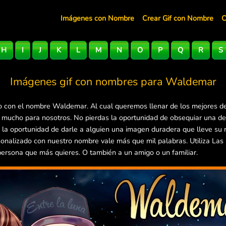
Imágenes con Nombre
Crear Gif con Nombre
C
H
I
J
K
L
M
N
O
P
Q
R
S
Imágenes gif con nombres para
Waldemar
 con el nombre Waldemar. Al cual queremos llenar de los mejores de
a mucho para nosotros. No pierdas la oportunidad de obsequiar una d
 la oportunidad de darle a alguien una imagen duradera que lleve su 
onalizado con nuestro nombre vale más que mil palabras. Utiliza La
 persona que más quieres. O también a un amigo o un familiar.