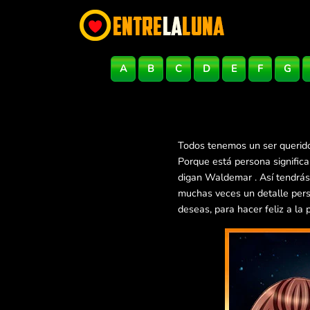
A
B
C
D
E
F
G
Todos tenemos un ser querido
Porque está persona signific
digan Waldemar . Así tendrás
muchas veces un detalle pers
deseas, para hacer feliz a la