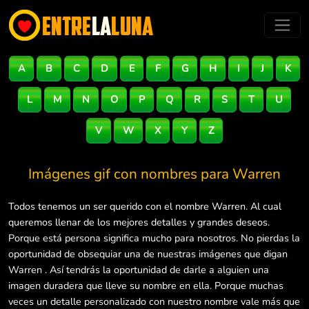
A
B
C
D
E
F
G
H
I
J
K
L
M
N
O
P
Q
R
S
T
U
V
W
X
Y
Z
Imágenes gif con nombres para
Warren
Todos tenemos un ser querido con el nombre Warren. Al cual
queremos llenar de los mejores detalles y grandes deseos.
Porque está persona significa mucho para nosotros. No pierdas la
oportunidad de obsequiar una de nuestras imágenes que digan
Warren . Así tendrás la oportunidad de darle a alguien una
imagen duradera que lleve su nombre en ella. Porque muchas
veces un detalle personalizado con nuestro nombre vale más que