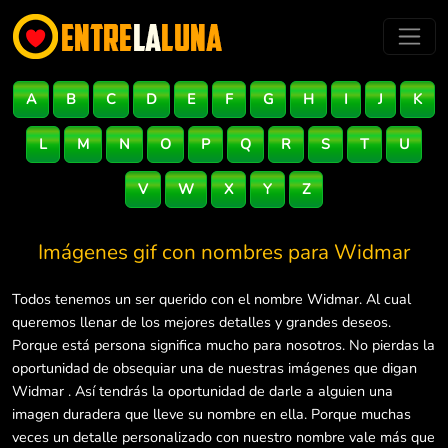
A
B
C
D
E
F
G
H
I
J
K
L
M
N
O
P
Q
R
S
T
U
V
W
X
Y
Z
Imágenes gif con nombres para
Widmar
Todos tenemos un ser querido con el nombre Widmar. Al cual
queremos llenar de los mejores detalles y grandes deseos.
Porque está persona significa mucho para nosotros. No pierdas la
oportunidad de obsequiar una de nuestras imágenes que digan
Widmar . Así tendrás la oportunidad de darle a alguien una
imagen duradera que lleve su nombre en ella. Porque muchas
veces un detalle personalizado con nuestro nombre vale más que