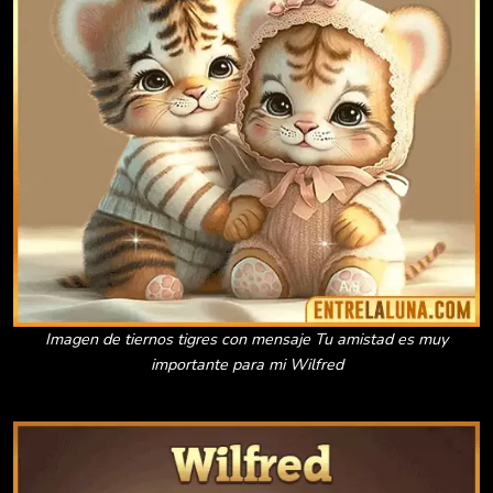
Imagen de tiernos tigres con mensaje Tu amistad es muy
importante para mi Wilfred