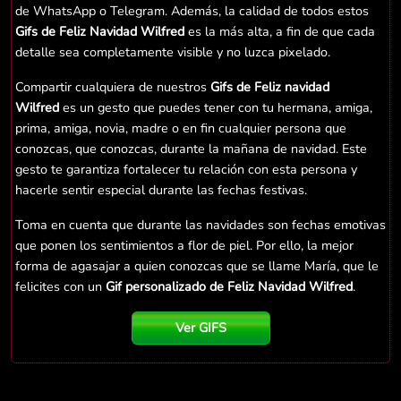
de WhatsApp o Telegram. Además, la calidad de todos estos
Gifs de Feliz Navidad Wilfred
es la más alta, a fin de que cada
detalle sea completamente visible y no luzca pixelado.
Compartir cualquiera de nuestros
Gifs de Feliz navidad
Wilfred
es un gesto que puedes tener con tu hermana, amiga,
prima, amiga, novia, madre o en fin cualquier persona que
conozcas, que conozcas, durante la mañana de navidad. Este
gesto te garantiza fortalecer tu relación con esta persona y
hacerle sentir especial durante las fechas festivas.
Toma en cuenta que durante las navidades son fechas emotivas
que ponen los sentimientos a flor de piel. Por ello, la mejor
forma de agasajar a quien conozcas que se llame María, que le
felicites con un
Gif personalizado de Feliz Navidad Wilfred
.
Ver GIFS