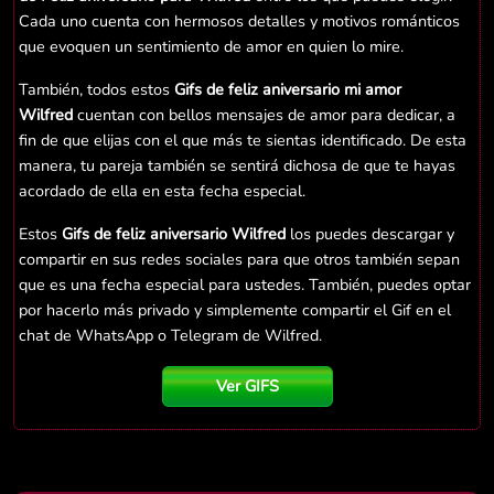
Cada uno cuenta con hermosos detalles y motivos románticos
que evoquen un sentimiento de amor en quien lo mire.
También, todos estos
Gifs de feliz aniversario mi amor
Wilfred
cuentan con bellos mensajes de amor para dedicar, a
fin de que elijas con el que más te sientas identificado. De esta
manera, tu pareja también se sentirá dichosa de que te hayas
acordado de ella en esta fecha especial.
Estos
Gifs de feliz aniversario Wilfred
los puedes descargar y
compartir en sus redes sociales para que otros también sepan
que es una fecha especial para ustedes. También, puedes optar
por hacerlo más privado y simplemente compartir el Gif en el
chat de WhatsApp o Telegram de Wilfred.
Ver GIFS