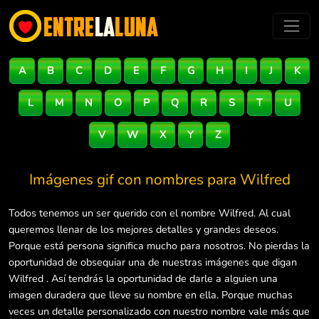
A
B
C
D
E
F
G
H
I
J
K
L
M
N
O
P
Q
R
S
T
U
V
W
X
Y
Z
Imágenes gif con nombres para
Wilfred
Todos tenemos un ser querido con el nombre Wilfred. Al cual
queremos llenar de los mejores detalles y grandes deseos.
Porque está persona significa mucho para nosotros. No pierdas la
oportunidad de obsequiar una de nuestras imágenes que digan
Wilfred . Así tendrás la oportunidad de darle a alguien una
imagen duradera que lleve su nombre en ella. Porque muchas
veces un detalle personalizado con nuestro nombre vale más que