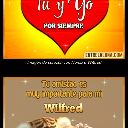
Imagen de corazón con Nombre Wilfred