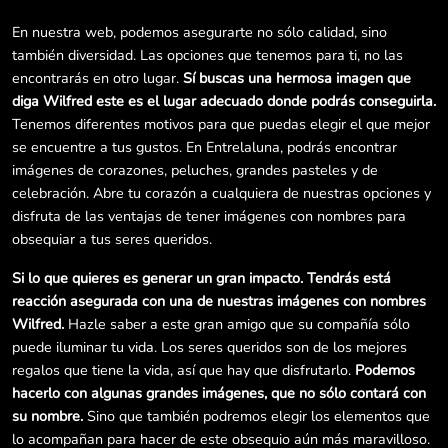
En nuestra web, podemos asegurarte no sólo calidad, sino
también diversidad. Las opciones que tenemos para ti, no las
encontrarás en otro lugar.
Sí buscas una hermosa imagen que
diga Wilfred este es el lugar adecuado donde podrás conseguirla.
Tenemos diferentes motivos para que puedas elegir el que mejor
se encuentre a tus gustos. En Entrelaluna, podrás encontrar
imágenes de corazones, peluches, grandes pasteles y de
celebración. Abre tu corazón a cualquiera de nuestras opciones y
disfruta de las ventajas de tener imágenes con nombres para
obsequiar a tus seres queridos.
Si lo que quieres es generar un gran impacto. Tendrás está
reacción asegurada con una de nuestras imágenes con nombres
Wilfred.
Hazle saber a este gran amigo que su compañía sólo
puede iluminar tu vida. Los seres queridos son de los mejores
regalos que tiene la vida, así que hay que disfrutarlo.
Podemos
hacerlo con algunas grandes imágenes, que no sólo contará con
su nombre.
Sino que también podremos elegir los elementos que
lo acompañan para hacer de este obsequio aún más maravilloso.