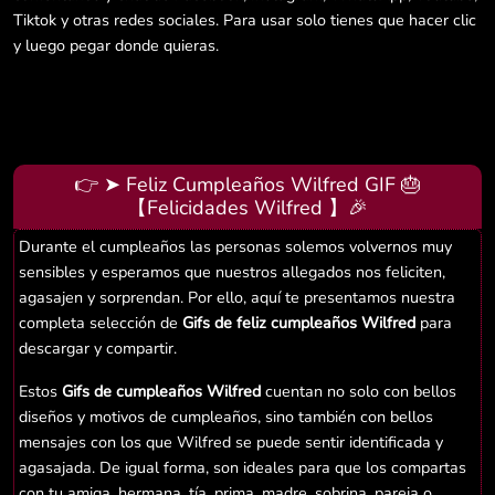
Tiktok y otras redes sociales. Para usar solo tienes que hacer clic
y luego pegar donde quieras.
👉 ➤ Feliz Cumpleaños Wilfred GIF 🎂
【Felicidades Wilfred 】🎉
Durante el cumpleaños las personas solemos volvernos muy
sensibles y esperamos que nuestros allegados nos feliciten,
agasajen y sorprendan. Por ello, aquí te presentamos nuestra
completa selección de
Gifs de feliz cumpleaños Wilfred
para
descargar y compartir.
Estos
Gifs de cumpleaños Wilfred
cuentan no solo con bellos
diseños y motivos de cumpleaños, sino también con bellos
mensajes con los que Wilfred se puede sentir identificada y
agasajada. De igual forma, son ideales para que los compartas
con tu amiga, hermana, tía, prima, madre, sobrina, pareja o