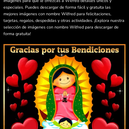
imágenes para que le ofrezcas a Wilfred detalles únicos y
especiales. Puedes descargar de forma fácil y gratuita las
mejores imágenes con nombre Wilfred para felicitaciones,
tarjetas, regalos, despedidas y otras actividades. ¡Explora nuestra
selección de imágenes con nombre Wilfred para descargar de
forma gratuita!