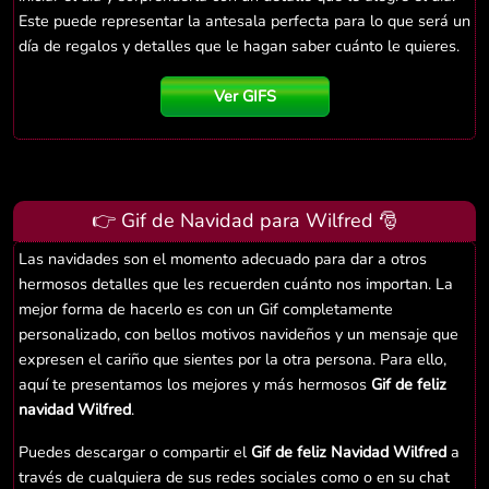
Este puede representar la antesala perfecta para lo que será un
día de regalos y detalles que le hagan saber cuánto le quieres.
Ver GIFS
👉 Gif de Navidad para Wilfred 🎅
Las navidades son el momento adecuado para dar a otros
hermosos detalles que les recuerden cuánto nos importan. La
mejor forma de hacerlo es con un Gif completamente
personalizado, con bellos motivos navideños y un mensaje que
expresen el cariño que sientes por la otra persona. Para ello,
aquí te presentamos los mejores y más hermosos
Gif de feliz
navidad Wilfred
.
Puedes descargar o compartir el
Gif de feliz Navidad Wilfred
a
través de cualquiera de sus redes sociales como o en su chat