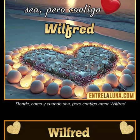
Donde, como y cuando sea, pero contigo amor Wilfred