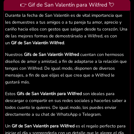
👉 Gif de San Valentín para Wilfred 💘
Durante la fecha de San Valentín es de vital importancia que
les demuestres a tus amigos o a tu pareja tu amor, aprecio y
cariño hacia ellos con gestos que salgan desde tu corazón. Una
de las mejores formas de demostrárselo a Wilfred, es con
un
Gif de San Valentín Wilfred
.
Nuestros
Gifs de San Valentín Wilfred
cuentan con hermosos
diseños de amor y amistad, a fin de adaptarse a la relación que
tengas con Wilfred. De igual modo, disponen de diversos
mensajes, a fin de que elijas el que crea que a Wilfred le
gustará más.
Estos
Gifs de San Valentín para Wilfred
son ideales para
descargar o compartir en sus redes sociales y hacerles saber a
todos cuanto le quieres. De igual modo, los puedes enviar
directamente a su chat de WhatsApp o Telegram.
Un
Gif de San Valentín para Wilfred
es el regalo perfecto para
iniciar el día y sorprenderla con un detalle que le alegre el día.