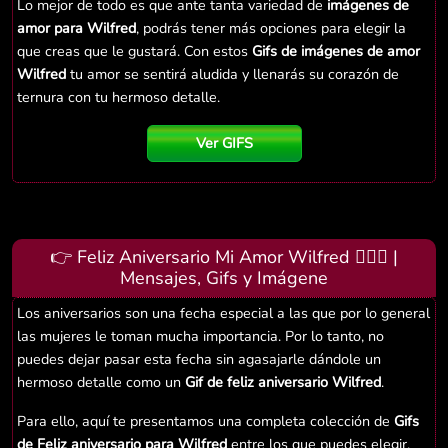
Lo mejor de todo es que ante tanta variedad de
imágenes de
amor para Wilfred
, podrás tener más opciones para elegir la
que creas que le gustará. Con estos
Gifs de imágenes de amor
Wilfred
tu amor se sentirá aludida y llenarás su corazón de
ternura con tu hermoso detalle.
Ver GIFS
👉 Feliz Aniversario Mi Amor Wilfred 👨‍❤️‍👨 |
Mensajes, Gifs y Imágene
Los aniversarios son una fecha especial a las que por lo general
las mujeres le toman mucha importancia. Por lo tanto, no
puedes dejar pasar esta fecha sin agasajarle dándole un
hermoso detalle como un
Gif de feliz aniversario Wilfred
.
Para ello, aquí te presentamos una completa colección de
Gifs
de Feliz aniversario para Wilfred
entre los que puedes elegir.