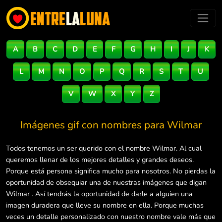
A
B
C
D
E
F
G
H
I
J
K
L
M
N
O
P
Q
R
S
T
U
V
W
X
Y
Z
Imágenes gif con nombres para
Wilmar
Todos tenemos un ser querido con el nombre Wilmar. Al cual
queremos llenar de los mejores detalles y grandes deseos.
Porque está persona significa mucho para nosotros. No pierdas la
oportunidad de obsequiar una de nuestras imágenes que digan
Wilmar . Así tendrás la oportunidad de darle a alguien una
imagen duradera que lleve su nombre en ella. Porque muchas
veces un detalle personalizado con nuestro nombre vale más que