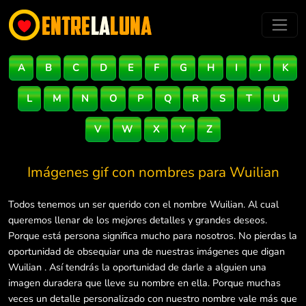
A
B
C
D
E
F
G
H
I
J
K
L
M
N
O
P
Q
R
S
T
U
V
W
X
Y
Z
Imágenes gif con nombres para
Wuilian
Todos tenemos un ser querido con el nombre Wuilian. Al cual
queremos llenar de los mejores detalles y grandes deseos.
Porque está persona significa mucho para nosotros. No pierdas la
oportunidad de obsequiar una de nuestras imágenes que digan
Wuilian . Así tendrás la oportunidad de darle a alguien una
imagen duradera que lleve su nombre en ella. Porque muchas
veces un detalle personalizado con nuestro nombre vale más que