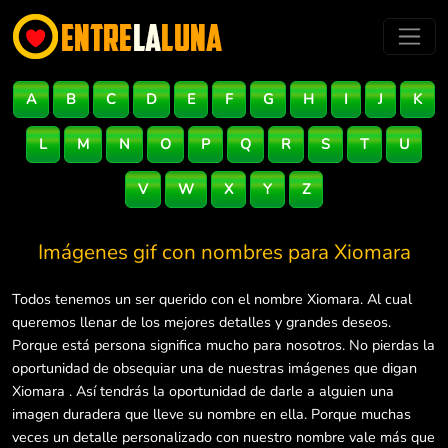
A
B
C
D
E
F
G
H
I
J
K
L
M
N
O
P
Q
R
S
T
U
V
W
X
Y
Z
Imágenes gif con nombres para
Xiomara
Todos tenemos un ser querido con el nombre Xiomara. Al cual
queremos llenar de los mejores detalles y grandes deseos.
Porque está persona significa mucho para nosotros. No pierdas la
oportunidad de obsequiar una de nuestras imágenes que digan
Xiomara . Así tendrás la oportunidad de darle a alguien una
imagen duradera que lleve su nombre en ella. Porque muchas
veces un detalle personalizado con nuestro nombre vale más que