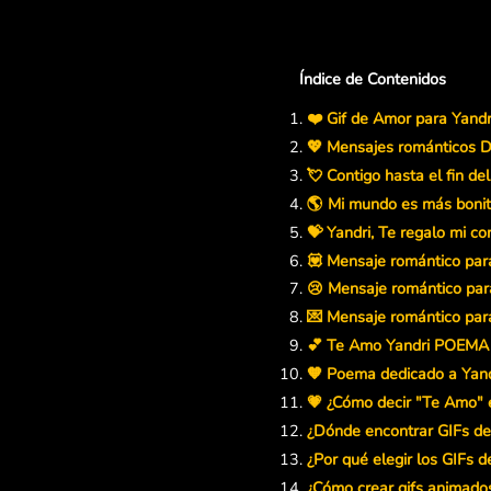
Índice de Contenidos
❤️ Gif de Amor para Yandr
💖 Mensajes románticos D
💘 Contigo hasta el fin de
🌎 Mi mundo es más bonito
💝 Yandri, Te regalo mi co
💟 Mensaje romántico para
😢 Mensaje romántico para
💌 Mensaje romántico para
💕 Te Amo Yandri POEMA
🧡 Poema dedicado a Yand
💗 ¿Cómo decir "Te Amo" e
¿Dónde encontrar GIFs de
¿Por qué elegir los GIFs 
¿Cómo crear gifs animado