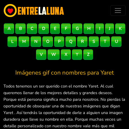
A
B
C
D
E
F
G
H
I
J
K
L
M
N
O
P
Q
R
S
T
U
V
W
X
Y
Z
Imágenes gif con nombres para
Yaret
Todos tenemos un ser querido con el nombre Yaret. Al cual
queremos llenar de los mejores detalles y grandes deseos.
Porque está persona significa mucho para nosotros. No pierdas la
oportunidad de obsequiar una de nuestras imágenes que digan
Yaret . Así tendrás la oportunidad de darle a alguien una imagen
duradera que lleve su nombre en ella. Porque muchas veces un
detalle personalizado con nuestro nombre vale más que mil