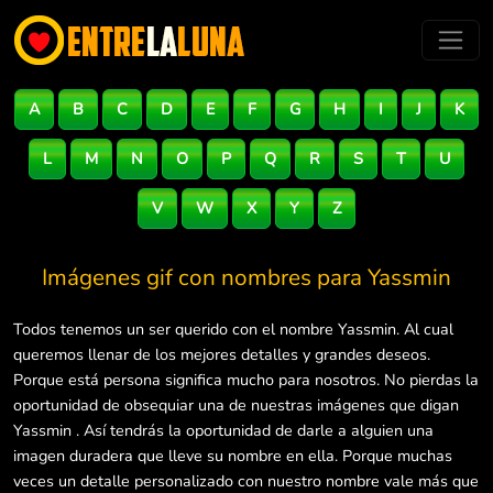
A
B
C
D
E
F
G
H
I
J
K
L
M
N
O
P
Q
R
S
T
U
V
W
X
Y
Z
Imágenes gif con nombres para
Yassmin
Todos tenemos un ser querido con el nombre Yassmin. Al cual
queremos llenar de los mejores detalles y grandes deseos.
Porque está persona significa mucho para nosotros. No pierdas la
oportunidad de obsequiar una de nuestras imágenes que digan
Yassmin . Así tendrás la oportunidad de darle a alguien una
imagen duradera que lleve su nombre en ella. Porque muchas
veces un detalle personalizado con nuestro nombre vale más que