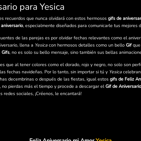
sario para Yesica
es recuerdos que nunca olvidará con estos hermosos
gifs de aniversar
 aniversario
, especialmente diseñados para comunicarle tus mejores 
uentes de las parejas es por olvidar fechas relevantes como el aniver
iversario, llena a
Yesica
con hermosos detalles como un bello
Gif
que 
s
Gifs
, no es solo su bello mensaje, sino también sus bellas animacione
 es que al tener colores como el dorado, rojo y negro, no solo son per
las fechas navideñas. Por lo tanto, sin importar si tú y
Yesica
celebran 
chas decembrinas o después de las fiestas, igual estos
gifs de Feliz An
, no pierdas más el tiempo y procede a descargar el
Gif de Aniversari
 redes sociales, ¡Créenos, le encantará!
Feliz Aniversario mi Amor
Yesica