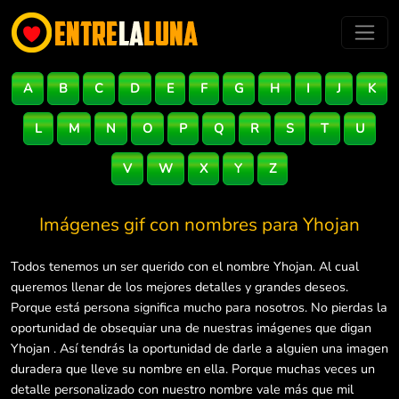
A
B
C
D
E
F
G
H
I
J
K
L
M
N
O
P
Q
R
S
T
U
V
W
X
Y
Z
Imágenes gif con nombres para
Yhojan
Todos tenemos un ser querido con el nombre Yhojan. Al cual
queremos llenar de los mejores detalles y grandes deseos.
Porque está persona significa mucho para nosotros. No pierdas la
oportunidad de obsequiar una de nuestras imágenes que digan
Yhojan . Así tendrás la oportunidad de darle a alguien una imagen
duradera que lleve su nombre en ella. Porque muchas veces un
detalle personalizado con nuestro nombre vale más que mil