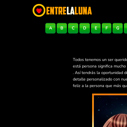
A
B
C
D
E
F
G
Todos tenemos un ser querido
está persona significa mucho
. Así tendrás la oportunidad
detalle personalizado con nu
feliz a la persona que más qu