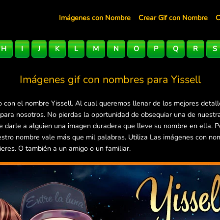
Imágenes con Nombre
Crear Gif con Nombre
C
H
I
J
K
L
M
N
O
P
Q
R
S
Imágenes gif con nombres para
Yissell
 con el nombre Yissell. Al cual queremos llenar de los mejores detal
 para nosotros. No pierdas la oportunidad de obsequiar una de nuestr
 de darle a alguien una imagen duradera que lleve su nombre en ella.
estro nombre vale más que mil palabras. Utiliza Las imágenes con no
ieres. O también a un amigo o un familiar.