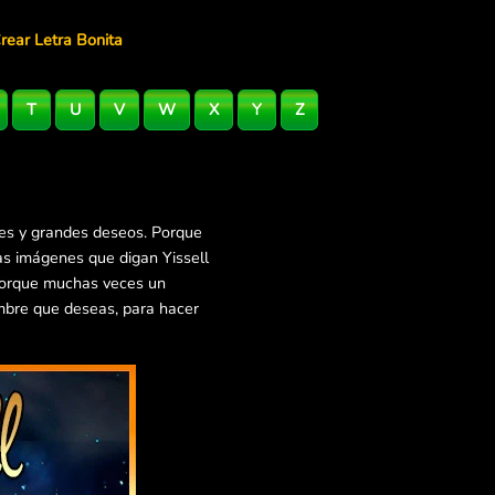
rear Letra Bonita
T
U
V
W
X
Y
Z
les y grandes deseos. Porque
as imágenes que digan Yissell
 Porque muchas veces un
mbre que deseas, para hacer