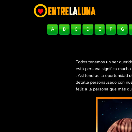
A
B
C
D
E
F
G
Todos tenemos un ser querido
está persona significa mucho
. Así tendrás la oportunidad
detalle personalizado con nu
feliz a la persona que más qu