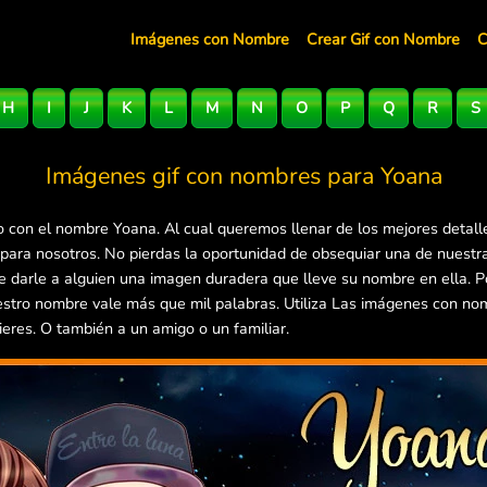
Imágenes con Nombre
Crear Gif con Nombre
C
H
I
J
K
L
M
N
O
P
Q
R
S
Imágenes gif con nombres para
Yoana
 con el nombre Yoana. Al cual queremos llenar de los mejores detall
 para nosotros. No pierdas la oportunidad de obsequiar una de nuest
 de darle a alguien una imagen duradera que lleve su nombre en ella.
estro nombre vale más que mil palabras. Utiliza Las imágenes con no
ieres. O también a un amigo o un familiar.