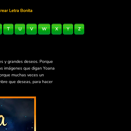
rear Letra Bonita
T
U
V
W
X
Y
Z
es y grandes deseos. Porque
ras imágenes que digan Yoana
 Porque muchas veces un
mbre que deseas, para hacer