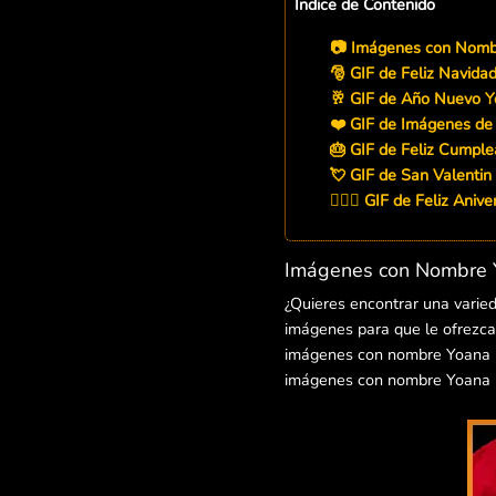
Indice de Contenido
📷 Imágenes con Nombr
🎅 GIF de Feliz Navida
🥂 GIF de Año Nuevo 
❤️ GIF de Imágenes d
🎂 GIF de Feliz Cumpl
💘 GIF de San Valentin
👨‍❤️‍👨 GIF de Feliz Ani
Imágenes con Nombre Y
¿Quieres encontrar una varie
imágenes para que le ofrezcas
imágenes con nombre Yoana par
imágenes con nombre Yoana p