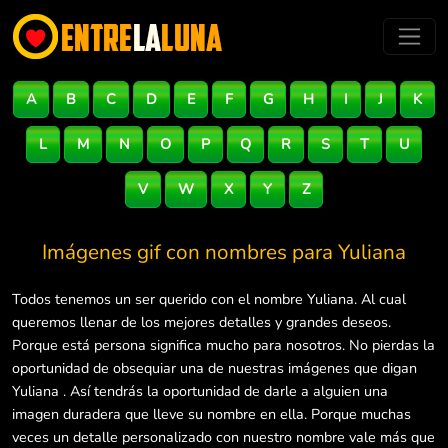
A
B
C
D
E
F
G
H
I
J
K
L
M
N
O
P
Q
R
S
T
U
V
W
X
Y
Z
Imágenes gif con nombres para
Yuliana
Todos tenemos un ser querido con el nombre Yuliana. Al cual
queremos llenar de los mejores detalles y grandes deseos.
Porque está persona significa mucho para nosotros. No pierdas la
oportunidad de obsequiar una de nuestras imágenes que digan
Yuliana . Así tendrás la oportunidad de darle a alguien una
imagen duradera que lleve su nombre en ella. Porque muchas
veces un detalle personalizado con nuestro nombre vale más que