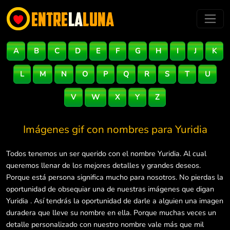
A
B
C
D
E
F
G
H
I
J
K
L
M
N
O
P
Q
R
S
T
U
V
W
X
Y
Z
Imágenes gif con nombres para
Yuridia
Todos tenemos un ser querido con el nombre Yuridia. Al cual
queremos llenar de los mejores detalles y grandes deseos.
Porque está persona significa mucho para nosotros. No pierdas la
oportunidad de obsequiar una de nuestras imágenes que digan
Yuridia . Así tendrás la oportunidad de darle a alguien una imagen
duradera que lleve su nombre en ella. Porque muchas veces un
detalle personalizado con nuestro nombre vale más que mil