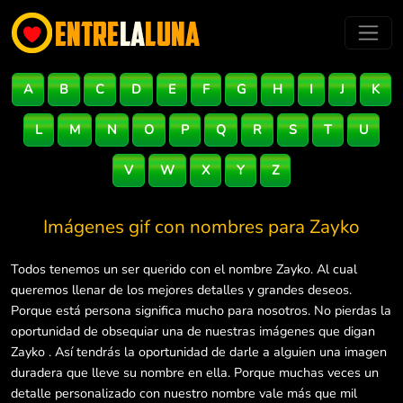
A
B
C
D
E
F
G
H
I
J
K
L
M
N
O
P
Q
R
S
T
U
V
W
X
Y
Z
Imágenes gif con nombres para
Zayko
Todos tenemos un ser querido con el nombre Zayko. Al cual
queremos llenar de los mejores detalles y grandes deseos.
Porque está persona significa mucho para nosotros. No pierdas la
oportunidad de obsequiar una de nuestras imágenes que digan
Zayko . Así tendrás la oportunidad de darle a alguien una imagen
duradera que lleve su nombre en ella. Porque muchas veces un
detalle personalizado con nuestro nombre vale más que mil