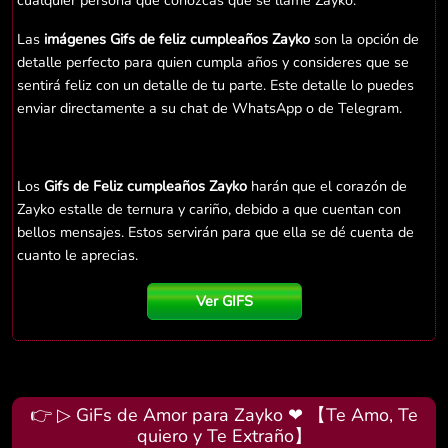
cualquier persona que conozcas que se llame Zayko.
Las
imágenes Gifs de feliz cumpleaños Zayko
son la opción de
detalle perfecto para quien cumpla años y consideres que se
sentirá feliz con un detalle de tu parte. Este detalle lo puedes
enviar directamente a su chat de WhatsApp o de Telegram.
Los
Gifs de Feliz cumpleaños Zayko
harán que el corazón de
Zayko estalle de ternura y cariño, debido a que cuentan con
bellos mensajes. Estos servirán para que ella se dé cuenta de
cuanto le aprecias.
Ver GIFS
👉 ▷ GiFs de Amor para Zayko ❤ 【Te Amo, Te
quiero y Te Extraño】