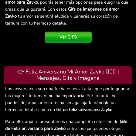
amor para Zayko
, podrás tener más opciones para elegir la que
creas que le gustará. Con estos
Gifs de imágenes de amor
Zayko
tu amor se sentirá aludida y llenarás su corazón de
ternura con tu hermoso detalle.
Ver GIFS
👉 Feliz Aniversario Mi Amor Zayko 👨‍❤️‍👨 |
Mensajes, Gifs y Imágene
Los aniversarios son una fecha especial a las que por lo general
las mujeres le toman mucha importancia. Por lo tanto, no
puedes dejar pasar esta fecha sin agasajarle dándole un
hermoso detalle como un
Gif de feliz aniversario Zayko
.
Para ello, aquí te presentamos una completa colección de
Gifs
de Feliz aniversario para Zayko
entre los que puedes elegir.
Cada uno cuenta con hermosos detalles y motivos románticos