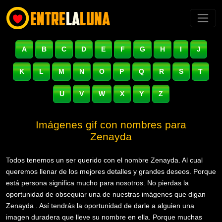
A
B
C
D
E
F
G
H
I
J
K
L
M
N
O
P
Q
R
S
T
U
V
W
X
Y
Z
Imágenes gif con nombres para
Zenayda
Todos tenemos un ser querido con el nombre Zenayda. Al cual
queremos llenar de los mejores detalles y grandes deseos. Porque
está persona significa mucho para nosotros. No pierdas la
oportunidad de obsequiar una de nuestras imágenes que digan
Zenayda . Así tendrás la oportunidad de darle a alguien una
imagen duradera que lleve su nombre en ella. Porque muchas