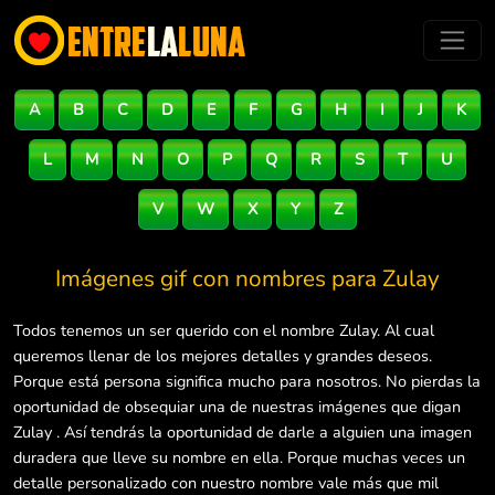
A
B
C
D
E
F
G
H
I
J
K
L
M
N
O
P
Q
R
S
T
U
V
W
X
Y
Z
Imágenes gif con nombres para
Zulay
Todos tenemos un ser querido con el nombre Zulay. Al cual
queremos llenar de los mejores detalles y grandes deseos.
Porque está persona significa mucho para nosotros. No pierdas la
oportunidad de obsequiar una de nuestras imágenes que digan
Zulay . Así tendrás la oportunidad de darle a alguien una imagen
duradera que lleve su nombre en ella. Porque muchas veces un
detalle personalizado con nuestro nombre vale más que mil