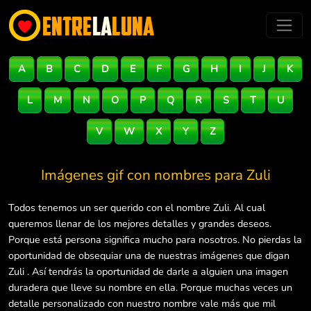
A
B
C
D
E
F
G
H
I
J
K
L
M
N
O
P
Q
R
S
T
U
V
W
X
Y
Z
Imágenes gif con nombres para
Zuli
Todos tenemos un ser querido con el nombre Zuli. Al cual
queremos llenar de los mejores detalles y grandes deseos.
Porque está persona significa mucho para nosotros. No pierdas la
oportunidad de obsequiar una de nuestras imágenes que digan
Zuli . Así tendrás la oportunidad de darle a alguien una imagen
duradera que lleve su nombre en ella. Porque muchas veces un
detalle personalizado con nuestro nombre vale más que mil