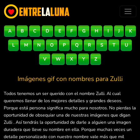
A
B
C
D
E
F
G
H
I
J
K
L
M
N
O
P
Q
R
S
T
U
V
W
X
Y
Z
Imágenes gif con nombres para
Zulli
Todos tenemos un ser querido con el nombre Zulli. Al cual
queremos llenar de los mejores detalles y grandes deseos.
Porque está persona significa mucho para nosotros. No pierdas la
oportunidad de obsequiar una de nuestras imágenes que digan
Zulli . Así tendrás la oportunidad de darle a alguien una imagen
duradera que lleve su nombre en ella. Porque muchas veces un
detalle personalizado con nuestro nombre vale más que mil