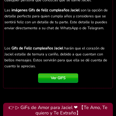
cualquier persona que conozcas que se llame Jaciel.
Las
imágenes Gifs de feliz cumpleaños Jaciel
son la opción de
detalle perfecto para quien cumpla años y consideres que se
sentirá feliz con un detalle de tu parte. Este detalle lo puedes
enviar directamente a su chat de WhatsApp o de Telegram.
Los
Gifs de Feliz cumpleaños Jaciel
harán que el corazón de
Jaciel estalle de ternura y cariño, debido a que cuentan con
bellos mensajes. Estos servirán para que ella se dé cuenta de
cuanto le aprecias.
Ver GIFS
👉 ▷ GiFs de Amor para Jaciel ❤ 【Te Amo, Te
quiero y Te Extraño】