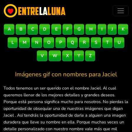
A
B
C
D
E
F
G
H
I
J
K
L
M
N
O
P
Q
R
S
T
U
V
W
X
Y
Z
Imágenes gif con nombres para
Jaciel
Todos tenemos un ser querido con el nombre Jaciel. Al cual
queremos llenar de los mejores detalles y grandes deseos.
Porque está persona significa mucho para nosotros. No pierdas la
oportunidad de obsequiar una de nuestras imágenes que digan
Jaciel . Así tendrás la oportunidad de darle a alguien una imagen
duradera que lleve su nombre en ella. Porque muchas veces un
detalle personalizado con nuestro nombre vale más que mil