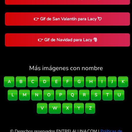
👉 Gif de San Valentín para Lacy 💘
👉 Gif de Navidad para Lacy 🎅
Más imágenes con nombre
A
B
C
D
E
F
G
H
I
J
K
L
M
N
O
P
Q
R
S
T
U
V
W
X
Y
Z
© Derechos reservados ENTRELALUNA.COM |
Políticas de