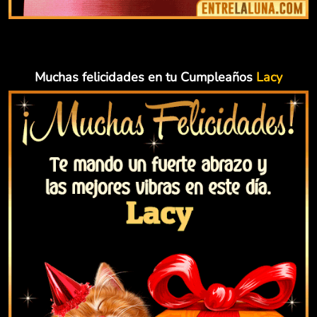
Muchas felicidades en tu Cumpleaños
Lacy