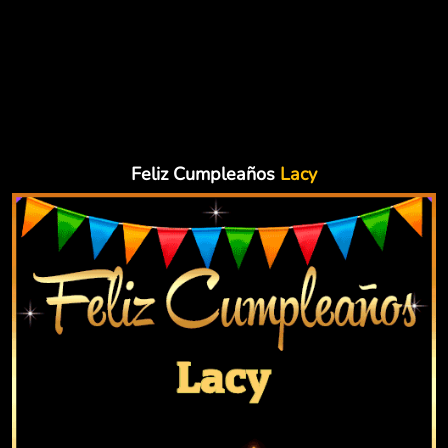
Feliz Cumpleaños
Lacy