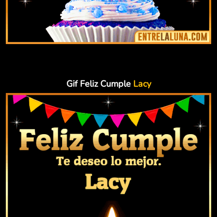
Gif Feliz Cumple
Lacy