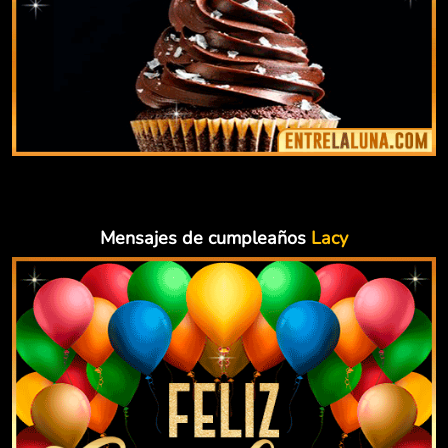
Mensajes de cumpleaños
Lacy