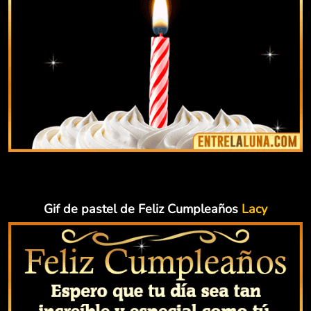
Gif de pastel de Feliz Cumpleaños
Lacy