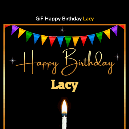
GiF Happy Birthday
Lacy