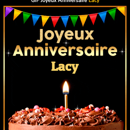
GIF Joyeux Anniversaire
Lacy