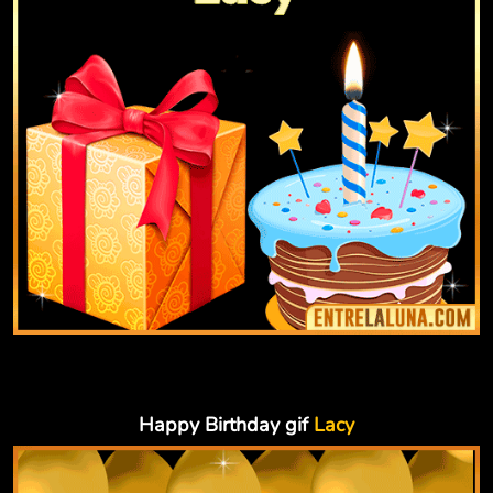
Happy Birthday gif
Lacy