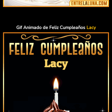
Gif Animado de Feliz Cumpleaños
Lacy