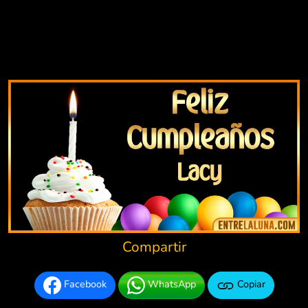
Compartir
Facebook
WhatsApp
Copiar