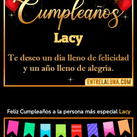
Feliz Cumpleaños a la persona más especial
Lacy