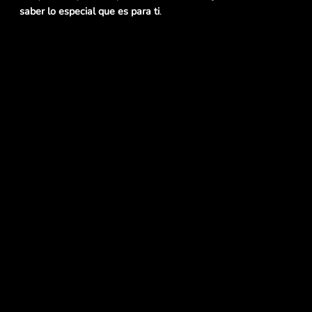
saber lo especial que es para ti
.