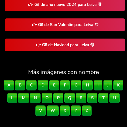
👉 Gif de año nuevo 2024 para Leiva 🥂
👉 Gif de San Valentín para Leiva 💘
👉 Gif de Navidad para Leiva 🎅
Más imágenes con nombre
A
B
C
D
E
F
G
H
I
J
K
L
M
N
O
P
Q
R
S
T
U
V
W
X
Y
Z