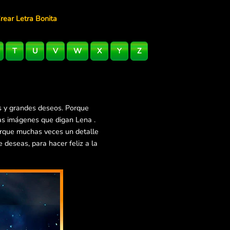
rear Letra Bonita
T
U
V
W
X
Y
Z
s y grandes deseos. Porque
as imágenes que digan Lena .
orque muchas veces un detalle
deseas, para hacer feliz a la