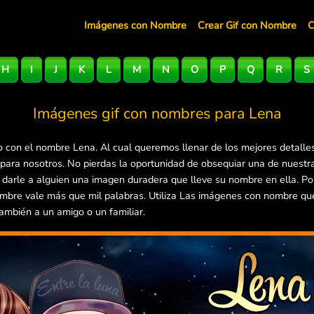
Imágenes con Nombre
Crear Gif con Nombre
C
H
I
J
K
L
M
N
O
P
Q
R
S
Imágenes gif con nombres para
Lena
 con el nombre Lena. Al cual queremos llenar de los mejores detalle
 para nosotros. No pierdas la oportunidad de obsequiar una de nuestr
e darle a alguien una imagen duradera que lleve su nombre en ella. P
mbre vale más que mil palabras. Utiliza Las imágenes con nombre que 
ambién a un amigo o un familiar.