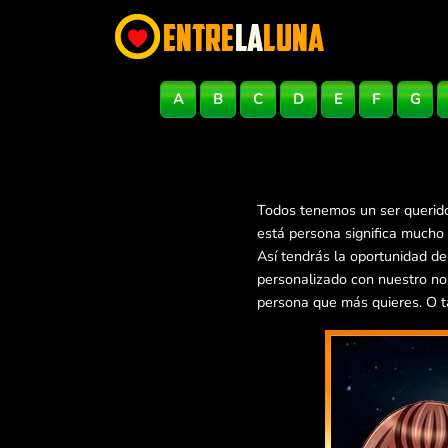
A
B
C
D
E
F
G
Todos tenemos un ser querido
está persona significa mucho
Así tendrás la oportunidad d
personalizado con nuestro no
persona que más quieres. O t